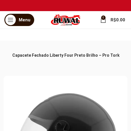
0
Menu
R$
0.00
rtas
Capacete Fechado Liberty Four Preto Brilho – Pro Tork