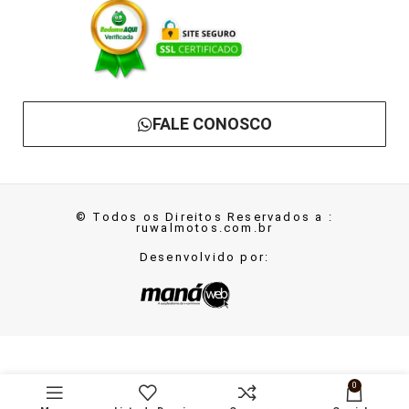
FALE CONOSCO
© Todos os Direitos Reservados a :
ruwalmotos.com.br
Desenvolvido por:
Capacete
SELECIONAR
Fechado Liberty
0
R$
99.80
Four Preto Brilho
OPÇÕES