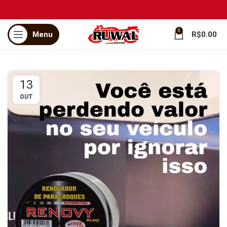
0
Menu
R$
0.00
13
OUT