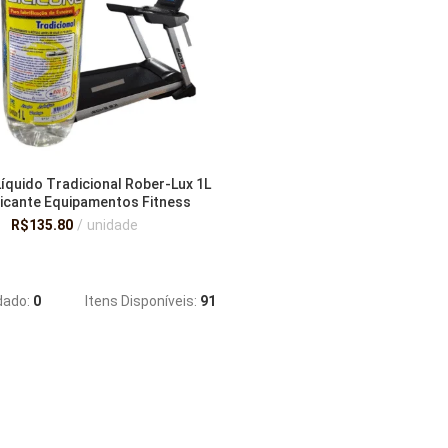
Líquido Tradicional Rober-Lux 1L
iicante Equipamentos Fitness
Academia Anticorrosivo
R$
135.80
unidade
ADICIONAR AO CARRINHO
ado:
0
Itens Disponíveis:
91