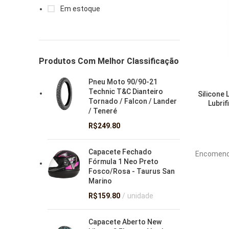
Em estoque
Produtos Com Melhor Classificação
Pneu Moto 90/90-21
Technic T&C Dianteiro
Silicone 
Tornado / Falcon / Lander
Lubrif
/ Teneré
R$
249.80
Capacete Fechado
Encomend
Fórmula 1 Neo Preto
Fosco/Rosa - Taurus San
Marino
R$
159.80
unidade
Capacete Aberto New