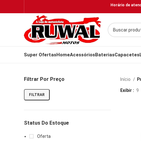
Horário de atend
Super Ofertas
Home
Acessórios
Baterias
Capacetes
Filtrar Por Preço
Início
P
Exibir
9
FILTRAR
Status Do Estoque
Oferta