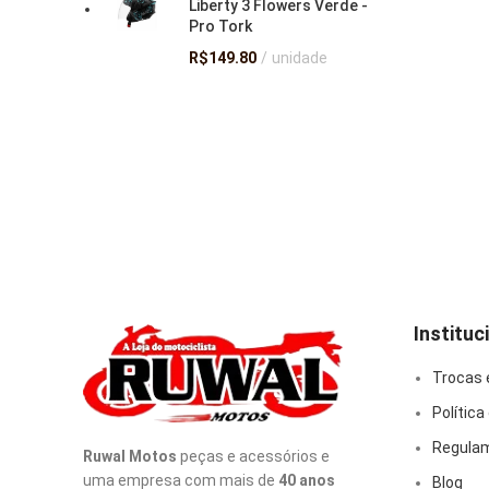
Liberty 3 Flowers Verde -
Pro Tork
R$
149.80
unidade
Instituc
Trocas 
Política
Regulam
Ruwal Motos
peças e acessórios e
uma empresa com mais de
40 anos
Blog