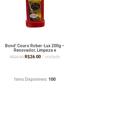
Bond’ Couro Rober-Lux 200g –
Renovador, Limpeza e
Hidratação para Couro | Brilho,
R$
26.00
unidade
R$
28.80
Proteção e Revitalização
Imediata
ADICIONAR AO CARRINHO
Itens Disponíveis:
100