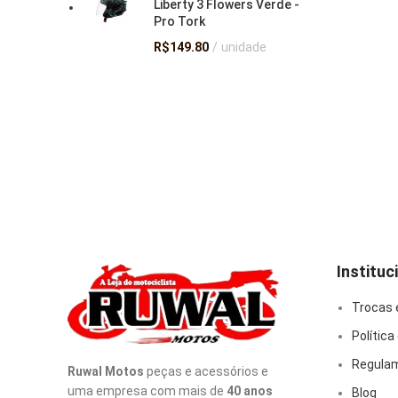
Liberty 3 Flowers Verde -
Pro Tork
R$
149.80
unidade
Instituc
Trocas 
Política
Regulam
Ruwal Motos
peças e acessórios e
uma empresa com mais de
40 anos
Blog