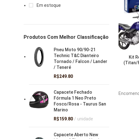
Em estoque
Produtos Com Melhor Classificação
Pneu Moto 90/90-21
Technic T&C Dianteiro
Kit 
Tornado / Falcon / Lander
(Titan/
/ Teneré
R$
249.80
Capacete Fechado
Encomend
Fórmula 1 Neo Preto
Fosco/Rosa - Taurus San
Marino
R$
159.80
unidade
Capacete Aberto New