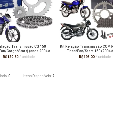
Relação Transmissão CG 150
Kit Relação Transmissão COM
Fan/Cargo/Start) (anos 2004 a
Titan/Fan/Start 150 (2004 
2016) Original – Riffel
ORIGINAL – DAROM AÇO 1045 
R$
129.80
unidade
R$
195.00
unidade
ADICIONAR AO CARRINHO
LER MAIS
ado:
0
Itens Disponíveis:
2