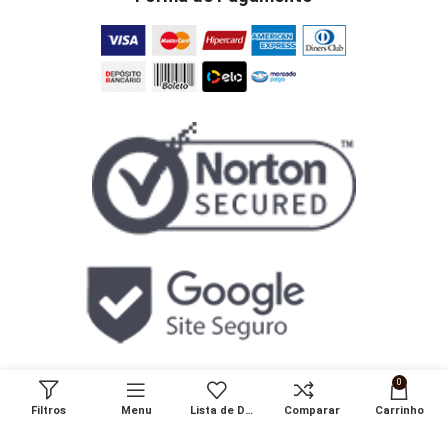
Redes Sociais
0
Filtros
Menu
Lista de Desejos
Comparar
Carrinho